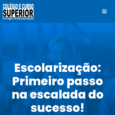
Ir
para
Togg
o
Navi
conteúdo
Home
Quem Somos
Áreas de Atuação
Escolarização:
Primeiro passo
Blog
na escalada do
Contato
sucesso!
Secretaria Virtual