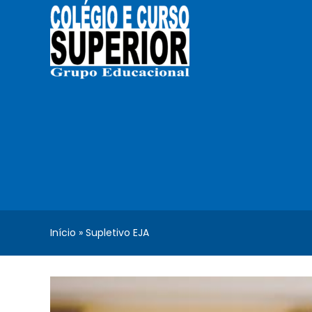
Ir
para
o
conteúdo
Início
»
Supletivo EJA