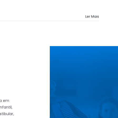
Ler Mais
ia em
fantil,
tibular,